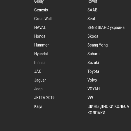
Geely
Rover
Genesis
SAAB
Great Wall
Seat
HAVAL
SENS ШАНС украина
Honda
Skoda
Hummer
Ssang Yong
Hyundai
Subaru
Infiniti
Suzuki
JAC
Toyota
Jaguar
Volvo
Jeep
VOYAH
JETTA 2019-
VW
Kaiyi
ШИНЫ ДИСКИ КОЛЕСА
КОЛПАКИ