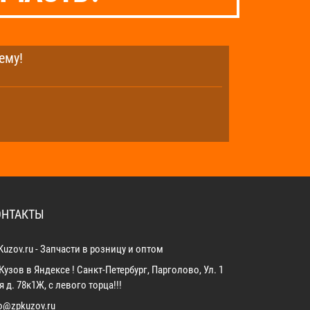
ему!
ОНТАКТЫ
Kuzov.ru - Запчасти в розницу и оптом
Кузов в Яндексе ! Санкт-Петербург, Парголово, Ул. 1
 д. 78к1Ж, с левого торца!!!
fo@zpkuzov.ru