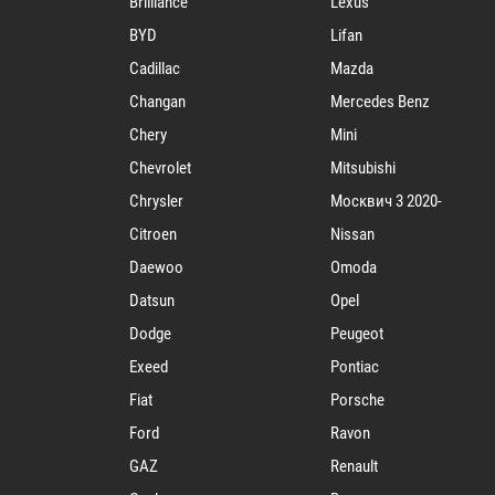
Brilliance
Lexus
BYD
Lifan
Cadillac
Mazda
Changan
Mercedes Benz
Chery
Mini
Chevrolet
Mitsubishi
Chrysler
Mосквич 3 2020-
Citroen
Nissan
Daewoo
Omoda
Datsun
Opel
Dodge
Peugeot
Exeed
Pontiac
Fiat
Porsche
Ford
Ravon
GAZ
Renault