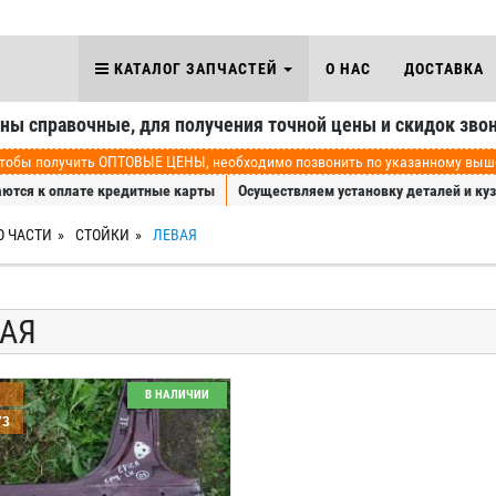
КАТАЛОГ ЗАПЧАСТЕЙ
О НАС
ДОСТАВКА
аны справочные, для получения точной цены и скидок звон
обы получить ОПТОВЫЕ ЦЕНЫ, необходимо позвонить по указанному выше 
ются к оплате кредитные карты
Осуществляем установку деталей и ку
О ЧАСТИ
СТОЙКИ
ЛЕВАЯ
АЯ
В НАЛИЧИИ
73