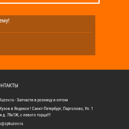
ему!
ОНТАКТЫ
Kuzov.ru - Запчасти в розницу и оптом
Кузов в Яндексе ! Санкт-Петербург, Парголово, Ул. 1
 д. 78к1Ж, с левого торца!!!
fo@zpkuzov.ru