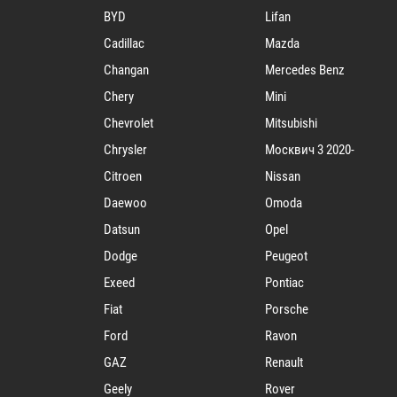
BYD
Lifan
Cadillac
Mazda
Changan
Mercedes Benz
Chery
Mini
Chevrolet
Mitsubishi
Chrysler
Mосквич 3 2020-
Citroen
Nissan
Daewoo
Omoda
Datsun
Opel
Dodge
Peugeot
Exeed
Pontiac
Fiat
Porsche
Ford
Ravon
GAZ
Renault
Geely
Rover