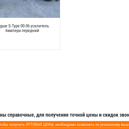
guar S-Type 00-06 усилитель
бампера передний
аны справочные, для получения точной цены и скидок звон
обы получить ОПТОВЫЕ ЦЕНЫ, необходимо позвонить по указанному выше 