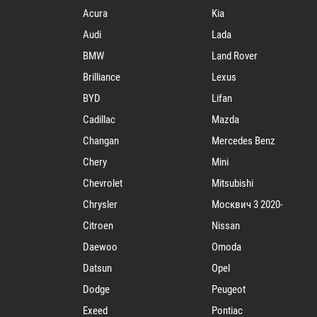
Acura
Kia
Audi
Lada
BMW
Land Rover
Brilliance
Lexus
BYD
Lifan
Cadillac
Mazda
Changan
Mercedes Benz
Chery
Mini
Chevrolet
Mitsubishi
Chrysler
Mосквич 3 2020-
Citroen
Nissan
Daewoo
Omoda
Datsun
Opel
Dodge
Peugeot
Exeed
Pontiac