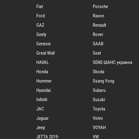
Fiat
Porsche
Ford
Ravon
GAZ
Renault
Geely
Rover
Genesis
SAAB
Great Wall
Seat
HAVAL
SENS ШАНС украина
Honda
Skoda
Hummer
Ssang Yong
Hyundai
Subaru
Infiniti
Suzuki
JAC
Toyota
Jaguar
Volvo
Jeep
VOYAH
JETTA 2019-
VW